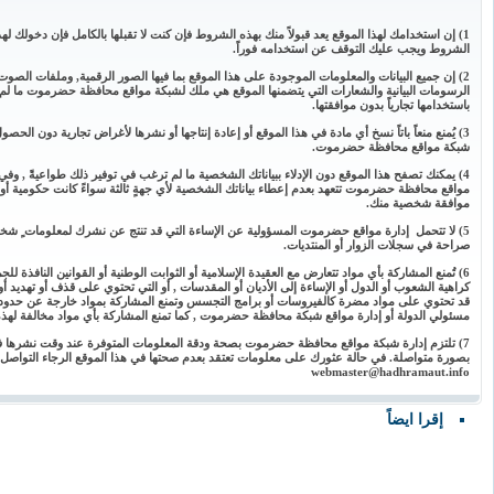
1) إن استخدامك لهذا الموقع يعد قبولاً منك بهذه الشروط فإن كنت لا تقبلها بالكامل فإن دخولك لهذا
الشروط ويجب عليك التوقف عن استخدامه فوراً.
2) إن جميع البيانات والمعلومات الموجودة على هذا الموقع بما فيها الصور الرقمية, وملفات الصوت 
الرسومات البيانية والشعارات التي يتضمنها الموقع هي ملك لشبكة مواقع محافظة حضرموت ما لم 
باستخدامها تجارياً بدون موافقتها.
3) يُمنع منعاً باتاً نسخ أي مادة في هذا الموقع أو إعادة إنتاجها أو نشرها لأغراض تجارية دون ال
شبكة مواقع محافظة حضرموت.
4) يمكنك تصفح هذا الموقع دون الإدلاء ببياناتك الشخصية ما لم ترغب في توفير ذلك طواعيةً , وفي
مواقع محافظة حضرموت تتعهد بعدم إعطاء بياناتك الشخصية لأي جهةٍ ثالثة سواءً كانت حكومية أو ت
موافقة شخصية منك.
5) لا تتحمل إدارة مواقع حضرموت المسؤولية عن الإساءة التي قد تنتج عن نشرك لمعلومات ٍ شخصي
صراحة في سجلات الزوار أو المنتديات.
6) تُمنع المشاركة بأي مواد تتعارض مع العقيدة الإسلامية أو الثوابت الوطنية أو القوانين النافذة لل
كراهية الشعوب أو الدول أو الإساءة إلى الأديان أو المقدسات , أو التي تحتوي على قذف أو تهديد أو
قد تحتوي على مواد مضرة كالفيروسات أو برامج التجسس وتمنع المشاركة بمواد خارجة عن حدود 
مسئولي الدولة أو إدارة مواقع شبكة محافظة حضرموت , كما تمنع المشاركة بأي مواد مخالفة لهذه ا
7) تلتزم إدارة شبكة مواقع محافظة حضرموت بصحة ودقة المعلومات المتوفرة عند وقت نشرها في ه
بصورة متواصلة. في حالة عثورك على معلومات تعتقد بعدم صحتها في هذا الموقع الرجاء التواصل 
webmaster@hadhramaut.info
إقرا ايضاً